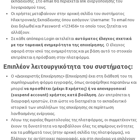
εκπαίδευσης. Στο email θα περιέχεται link ενεργοποίησης του
λογαριασμού τους.
Οι χρήστες μεταβαίνουν στην αρχική σελίδα του συστήματος
Ηλεκτρονικής Εκπαίδευσης όπου εισάγουν: Username: Το email που
έχει δηλωθεί και Password: «123456» το οποίο τους ζητείται να
αλλάξουν.
Σε κάθε απόπειρα Login εκτελείται
αυτόματος έλεγχος σχετικά
με την ταμειακή ενημερότητα της επιχείρησης
. Ο έλεγχος
αφορά στην ισχύ της ενημερότητας και με βάση αυτό το στοιχείο
επιτρέπεται η πρόσβαση στην πλατφόρμα.
Επιπλέον λειτουργικότητα του συστήματος:
Ο «Διαχειριστής Επιχείρησης» (Επιχείρηση) έχει στη διάθεσή του τη
συμπληρωμένη φόρμα εγγραφής, όπως αναφέρθηκε παραπάνω και
μπορεί
να προσθέτει (μέχρι 8 χρήστες) ή να απενεργοποιεί
(suspend account) χρήστες κατά βούληση
. Δεν επιτρέπεται η
διαγραφή χρηστών, έτσι ώστε να διατηρείται το εκπαιδευτικό
ιστορικό των υπαλλήλων της επιχείρησης σε περίπτωση
λανθασμένης ενέργειας.
Λόγω της ευρείας θεματολογίας της πλατφόρμας, οι συμμετέχοντες
έχουν τη δυνατότητα να προβάλλουν όλες τις επιμέρους ενότητες
και τα μαθήματά τους (στην αρχική σελίδα της πλατφόρμας), να
βλέπουν τις αντίστοιχες περιγραφές, και στη συνέχεια να επιλέγουν