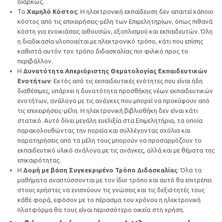
διαρκώς.
Το
Χαμηλό Κόστος
: Η ηλεκτρονική εκπαίδευση δεν απαιτεί κάποιο
κόστος από τις επιχειρήσεις-μέλη των Επιμελητηρίων, όπως πιθανά
κόστη για ενοικιάσεις αιθουσών, εξοπλισμού και εκπαιδευτών. Όλη
η διαδικασία υλοποιείται με ηλεκτρονικό τρόπο, κάτι που επίσης
καθιστά αυτόν τον τρόπο διδασκαλίας πιο φιλικό προς το
περιβάλλον.
Η
Δυνατότητα Απεριόριστης Θεματολογίας Εκπαιδευτικών
Ενοτήτων
: Εκτός από τις εκπαιδευτικές ενότητες που είναι ήδη
διαθέσιμες, υπάρχει η δυνατότητα προσθήκης νέων εκπαιδευτικών
ενοτήτων, ανάλογα με τις ανάγκες που μπορεί να προκύψουν από
τις επιχειρήσεις-μέλη. Η ηλεκτρονική βιβλιοθήκη δεν είναι κάτι
στατικό. Αυτό δίνει μεγάλη ευελιξία στα Επιμελητήρια, τα οποία
παρακολουθώντας την πορεία και συλλέγοντας σχόλια και
παρατηρήσεις από τα μέλη τους μπορούν να προσαρμόζουν το
εκπαιδευτικό υλικό ανάλογα με τις ανάγκες, αλλά και με θέματα της
επικαιρότητας.
Η
Δομή με βάση Συγκεκριμένο Τρόπο Διδασκαλίας
: Όλα τα
μαθήματα αναπτύσσονται με τον ίδιο τρόπο και αυτό θα επιτρέπει
στους χρήστες να ενισχύουν τις γνώσεις και τις δεξιότητές τους
κάθε φορά, εφόσον με το πέρασμα του χρόνου η ηλεκτρονική
πλατφόρμα θα τους είναι περισσότερο οικεία στη χρήση.