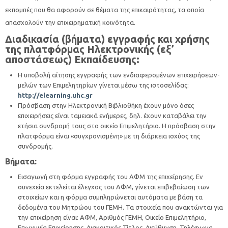
εκπομπές που θα αφορούν σε θέματα της επικαιρότητας, τα οποία
απασχολούν την επιχειρηματική κοινότητα.
Διαδικασία (βήματα) εγγραφής και χρήσης
της πλατφόρμας Ηλεκτρονικής (εξ’
αποστάσεως) Εκπαίδευσης:
Η υποβολή αίτησης εγγραφής των ενδιαφερομένων επιχειρήσεων-
μελών των Επιμελητηρίων γίνεται μέσω της ιστοσελίδας:
http://elearning.uhc.gr
Πρόσβαση στην Ηλεκτρονική Βιβλιοθήκη έχουν μόνο όσες
επιχειρήσεις είναι ταμειακά ενήμερες, δηλ. έχουν καταβάλει την
ετήσια συνδρομή τους στο οικείο Επιμελητήριο. Η πρόσβαση στην
πλατφόρμα είναι «συγχρονισμένη» με τη διάρκεια ισχύος της
συνδρομής.
Βήματα:
Εισαγωγή στη φόρμα εγγραφής του ΑΦΜ της επιχείρησης. Εν
συνεχεία εκτελείται έλεγχος του ΑΦΜ, γίνεται επιβεβαίωση των
στοιχείων και η φόρμα συμπληρώνεται αυτόματα με βάση τα
δεδομένα του Μητρώου του ΓΕΜΗ. Τα στοιχεία που ανακτώνται για
την επιχείρηση είναι: ΑΦΜ, Αριθμός ΓΕΜΗ, Οικείο Επιμελητήριο,
Επωνυμία Επιχείρησης, Διακριτικός Τίτλος, Διεύθυνση, Τηλέφωνα