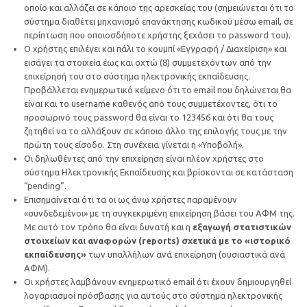
οποίο και αλλάζει σε κάποιο της αρεσκείας του (σημειώνεται ότι το
σύστημα διαθέτει μηχανισμό επανάκτησης κωδικού μέσω email, σε
περίπτωση που οποιοσδήποτε χρήστης ξεχάσει το password του).
Ο χρήστης επιλέγει και πάλι το κουμπί «Εγγραφή / Διαχείριση» και
εισάγει τα στοιχεία έως και οχτώ (8) συμμετεχόντων από την
επιχείρησή του στο σύστημα ηλεκτρονικής εκπαίδευσης.
Προβάλλεται ενημερωτικό κείμενο ότι το email που δηλώνεται θα
είναι και το username καθενός από τους συμμετέχοντες, ότι το
προσωρινό τους password θα είναι το 123456 και ότι θα τους
ζητηθεί να το αλλάξουν σε κάποιο άλλο της επιλογής τους με την
πρώτη τους είσοδο. Στη συνέχεια γίνεται η «Υποβολή».
Οι δηλωθέντες από την επιχείρηση είναι πλέον χρήστες στο
σύστημα Ηλεκτρονικής Εκπαίδευσης και βρίσκονται σε κατάσταση
“pending”.
Επισημαίνεται ότι τα οι ως άνω χρήστες παραμένουν
«συνδεδεμένοι» με τη συγκεκριμένη επιχείρηση βάσει του ΑΦΜ της.
Με αυτό τον τρόπο θα είναι δυνατή και η
εξαγωγή στατιστικών
στοιχείων και αναφορών (reports) σχετικά με το «ιστορικό
εκπαίδευσης»
των υπαλλήλων ανά επιχείρηση (ουσιαστικά ανά
ΑΦΜ).
Οι χρήστες λαμβάνουν ενημερωτικό email ότι έχουν δημιουργηθεί
λογαριασμοί πρόσβασης για αυτούς στο σύστημα ηλεκτρονικής