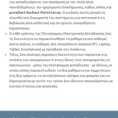
του εκπαιδευόμενου, την επιχείρηση με την οποία είναι
«συνδεδεμένος», την ημερομηνία ολοκλήρωσης, καθώς επίσης και
μοναδικό Κωδικό Πιστότητας
. Ο κωδικός αυτός μπορεί να
ελεγχθεί από διαχειριστή του συστήματος και πιστοποιεί ότι η
Βεβαίωση είναι αυθεντική και όχι προϊόν οποιασδήποτε
παραποίησης.
Ο κάθε χρήστης της Πλατφόρμας Ηλεκτρονικής Εκπαίδευσης έχει
τη δυνατότητα να παρακολουθήσει τα μαθήματα που επιθυμεί,
όποτε εκείνος το επιθυμεί, από οποιαδήποτε συσκευή (PC, Laptop,
Tablet, Smartphone) με πρόσβαση στο διαδίκτυο.
Τέλος, έχει ιδιαίτερη σημασία η δυνατότητα που παρέχεται στα
στελέχη των επιχειρήσεων ή στους ίδιους τους επιχειρηματίες να
επικοινωνούν - μέσω της πλατφόρμας εκπαίδευσης - με άλλους, οι
οποίοι επίσης παρακολουθούν τα ίδια μαθήματα και συμμετέχουν
στα ίδια τμήματα, να ανταλλάσσουν απόψεις και εμπειρίες και να
δημιουργείται με αυτόν τον τρόπο ένα «δίκτυο» επαγγελματιών με
κοινούς στόχους και ανησυχίες.