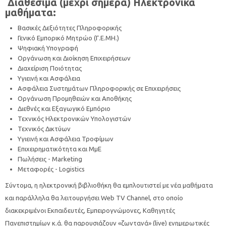
Διαθέσιμα (μέχρι σήμερα) Ηλεκτρονικά
μαθήματα:
Βασικές Δεξιότητες Πληροφορικής
Γενικό Εμπορικό Μητρώο (Γ.Ε.ΜΗ.)
Ψηφιακή Υπογραφή
Οργάνωση και Διοίκηση Επιχειρήσεων
Διαχείριση Ποιότητας
Υγιεινή και Ασφάλεια
Ασφάλεια Συστημάτων Πληροφορικής σε Επιχειρήσεις
Οργάνωση Προμηθειών και Αποθήκης
Διεθνές και Εξαγωγικό Εμπόριο
Τεχνικός Ηλεκτρονικών Υπολογιστών
Τεχνικός Δικτύων
Υγιεινή και Ασφάλεια Τροφίμων
Επιχειρηματικότητα και ΜμΕ
Πωλήσεις - Marketing
Μεταφορές - Logistics
Σύντομα, η ηλεκτρονική βιβλιοθήκη θα εμπλουτιστεί με νέα μαθήματα
και παράλληλα θα λειτουργήσει Web TV Channel, στο οποίο
διακεκριμένοι Εκπαιδευτές, Εμπειρογνώμονες, Καθηγητές
Πανεπιστημίων κ.ά. θα παρουσιάζουν «ζωντανά» (live) ενημερωτικές