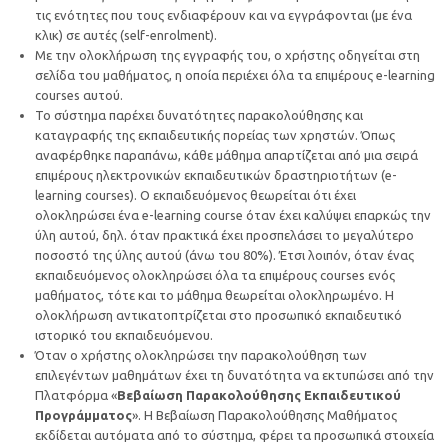
τις ενότητες που τους ενδιαφέρουν και να εγγράφονται (με ένα
κλικ) σε αυτές (self-enrolment).
Με την ολοκλήρωση της εγγραφής του, ο χρήστης οδηγείται στη
σελίδα του μαθήματος, η οποία περιέχει όλα τα επιμέρους e-learning
courses αυτού.
Το σύστημα παρέχει δυνατότητες παρακολούθησης και
καταγραφής της εκπαιδευτικής πορείας των χρηστών. Όπως
αναφέρθηκε παραπάνω, κάθε μάθημα απαρτίζεται από μια σειρά
επιμέρους ηλεκτρονικών εκπαιδευτικών δραστηριοτήτων (e-
learning courses). Ο εκπαιδευόμενος θεωρείται ότι έχει
ολοκληρώσει ένα e-learning course όταν έχει καλύψει επαρκώς την
ύλη αυτού, δηλ. όταν πρακτικά έχει προσπελάσει το μεγαλύτερο
ποσοστό της ύλης αυτού (άνω του 80%). Έτσι λοιπόν, όταν ένας
εκπαιδευόμενος ολοκληρώσει όλα τα επιμέρους courses ενός
μαθήματος, τότε και το μάθημα θεωρείται ολοκληρωμένο. Η
ολοκλήρωση αντικατοπτρίζεται στο προσωπικό εκπαιδευτικό
ιστορικό του εκπαιδευόμενου.
Όταν ο χρήστης ολοκληρώσει την παρακολούθηση των
επιλεγέντων μαθημάτων έχει τη δυνατότητα να εκτυπώσει από την
Πλατφόρμα «
Βεβαίωση Παρακολούθησης Εκπαιδευτικού
Προγράμματος
». Η Βεβαίωση Παρακολούθησης Μαθήματος
εκδίδεται αυτόματα από το σύστημα, φέρει τα προσωπικά στοιχεία