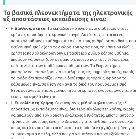
Τα βασικά πλεονεκτήματα της ηλεκτρονικής
εξ αποστάσεως εκπαίδευσης είναι:
Η
Διαθεσιμότητα
: Το εκπαιδευτικό υλικό είναι διαθέσιμο στους
χρήστες οποιαδήποτε χρονική στιγμή. Αυτό τους επιτρέπει να
παρακολουθούν το μάθημα με το δικό τους ρυθμό, σε συνθήκες που
εκείνοι επιθυμούν (από τον χώρο του γραφείου, του σπιτιού κλπ). Οι
χρήστες που ολοκληρώνουν με ταχύτερο ρυθμό κάποιο μάθημα,
μπορούν να συνεχίζουν σε κάποιο επόμενο που τους ενδιαφέρει,
από τη λίστα των διαθέσιμων μαθημάτων. Τα Επιμελητήρια
μπορούν να προσφέρουν στα μέλη τους τις υπηρεσίες αυτές, χωρίς
το φόβο ότι περιορίζουν τους διαθέσιμους πόρους, εφόσον το
κάθε μέλος είναι σε θέση να κάνει το δικό του προγραμματισμό.
Έτσι, αυξάνεται η παραγωγικότητα, οι χρήστες ενδυναμώνονται και
έχουν πιο υψηλά κίνητρα.
Η
Ευκολία στη Χρήση
: Οι σύγχρονες μέθοδοι ηλεκτρονικής εξ’
αποστάσεως εκπαίδευσης είναι ιδιαίτερα εύκολες στη χρήση, χωρίς
να απαιτούν από τον χρήστη ιδιαίτερες δεξιότητες. Επίσης, αυτός ο
τρόπος εκπαίδευσης είναι πιο ιδανικός για το ανθρώπινο δυναμικό,
όπως αυτό αναπτύσσεται σήμερα, το οποίο δεν εργάζεται μόνο για
τα οικονομικά οφέλη, αλλά και για να μαθαίνει και να εξελίσσεται