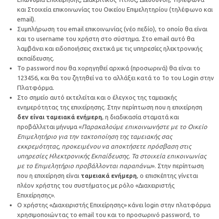
και Στοιχεία επικοινωνίας του Οικείου Επιμελητηρίου (τηλέφωνο και
email).
Συμπλήρωση του email επικοινωνίας (νέο πεδίο), το οποίο θα είναι
και το username του χρήστη στο σύστημα. Στο email αυτό θα
λαμβάνει και ειδοποιήσεις σχετικά με τις υπηρεσίες ηλεκτρονικής
εκπαίδευσης.
Το password που θα χορηγηθεί αρχικά (προσωρινά) θα είναι το
123456, και θα του ζητηθεί να το αλλάξει κατά το 1ο του Login στην
Πλατφόρμα.
Στο σημείο αυτό εκτελείται και ο έλεγχος της ταμειακής
ενημερότητας της επιχείρησης. Στην περίπτωση που η επιχείρηση
δεν είναι ταμειακά ενήμερη
, η διαδικασία σταματά και
προβάλλεται μήνυμα «
Παρακαλούμε επικοινωνήστε με το Οικείο
Επιμελητήριο για την τακτοποίηση της ταμειακής σας
εκκρεμότητας, προκειμένου να αποκτήσετε πρόσβαση στις
υπηρεσίες Ηλεκτρονικής Εκπαίδευσης. Τα στοιχεία επικοινωνίας
με το Επιμελητήριο προβάλλονται παραπάνω
». Στην περίπτωση
που η επιχείρηση είναι
ταμειακά ενήμερη
, ο επισκέπτης γίνεται
πλέον χρήστης του συστήματος με ρόλο «Διαχειριστής
Επιχείρησης».
Ο χρήστης «Διαχειριστής Επιχείρησης» κάνει login στην πλατφόρμα
χρησιμοποιώντας το email του και το προσωρινό password, το